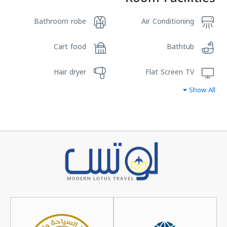
Bathroom robe
Air Conditioning
Cart food
Bathtub
Hair dryer
Flat Screen TV
Show All
Kitchen
Hot water
Shampoo
mini bar
Towels
Suitcase key
Wifi