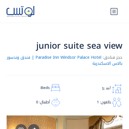
junior suite sea view
حجز فنادق:
Paradise Inn Windsor Palace Hotel | فندق وندسور
بالاس الاسكندرية
حجز فنادق
داى يوز
نايل كروز
رحلات شهر
العسل
Beds:
S: m
2
أطفال: 0
بالغون: 1
حجز فنادق
برامج
قطار
نايل كروز
سياحية