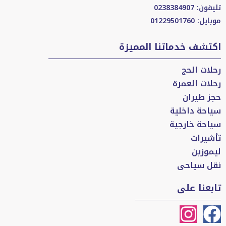
تليفون: 0238384907
موبايل: 01229501760
اكتشف خدماتنا المميزة
رحلات الحج
رحلات العمرة
حجز طيران
سياحة داخلية
سياحة خارجية
تأشيرات
ليموزين
نقل سياحى
تابعنا على